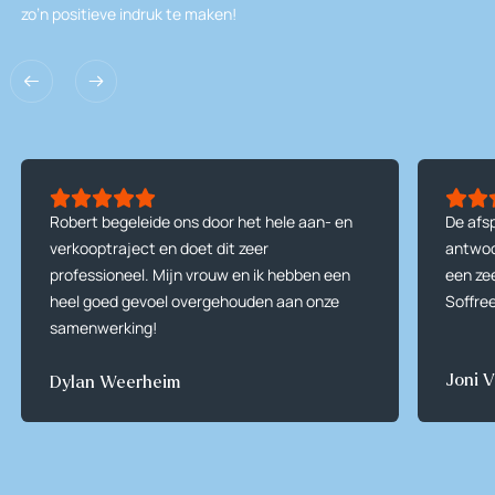
zo’n positieve indruk te maken!
Robert begeleide ons door het hele aan- en
De afsp
verkooptraject en doet dit zeer
antwoo
professioneel. Mijn vrouw en ik hebben een
een zee
heel goed gevoel overgehouden aan onze
Soffre
samenwerking!
Joni V
Dylan Weerheim