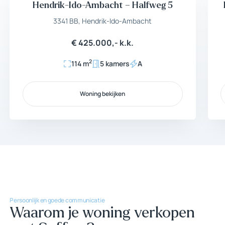
Hendrik-Ido-Ambacht – Halfweg 5
Beschikbaar
3341 BB, Hendrik-Ido-Ambacht
€ 425.000,- k.k.
2
114 m
5 kamers
A
Woning bekijken
Woning bekijken
Persoonlijk en goede communicatie
Waarom je woning verkopen