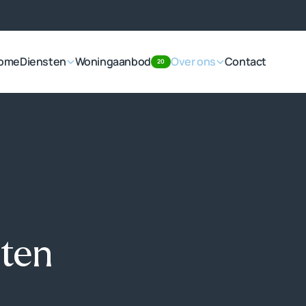
ome
Diensten
Woningaanbod
Over ons
Contact
20
nten