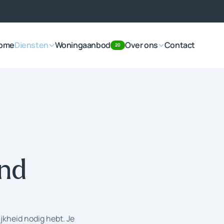
ome
Diensten
Woningaanbod
Over ons
Contact
20
end
jkheid nodig hebt. Je