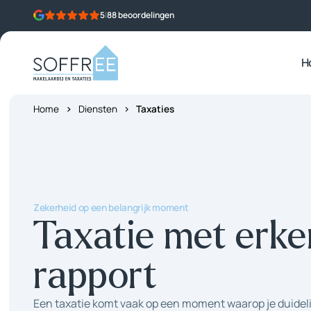
Skip to content
5
|
88 beoordelingen
H
Home
Diensten
Taxaties
Zekerheid op een belangrijk moment
Taxatie met erk
rapport
Een taxatie komt vaak op een moment waarop je duideli