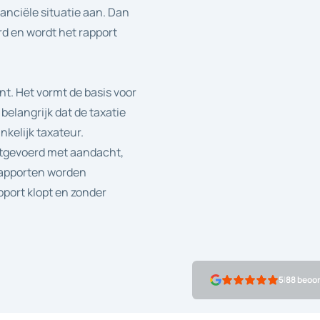
anciële situatie aan. Dan
rd en wordt het rapport
t. Het vormt de basis voor
belangrijk dat de taxatie
kelijk taxateur.
uitgevoerd met aandacht,
erapporten worden
pport klopt en zonder
5
|
88 beoo