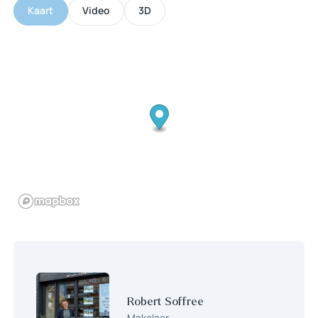
bereikbaar en de trap naar de eerste verdieping. De keuken is
Kaart
Video
3D
voorzien van een inbouw koelkast, vriezer, oven, magnetron,
gasfornuis, afzuigkap en vaatwasser. Vanuit de keuken is de
achtertuin bereikbaar.
1e verdieping:
Overloop welke toegang geeft tot de drie slaapkamers, de
badkamer en de trap naar de tweede verdieping. De
masterbedroom aan de achterzijde is voorzien van een vaste
kast. De slaapkamer aan de voorzijde is voorzien van een
wastafel. De prachtige badkamer is in 2022 compleet vernieuwd
en voorzien van een hoekbad met douchegelegenheid,
wastafelmeubel met dubbele kraan en een hangend toilet.
2e verdieping:
Ruime voorzolder met aansluiting voor de wasapparatuur en de
CV installatie. De voorzolder geeft toegang tot de ruime
slaapkamer. Deze slaapkamer is voorzien van een vaste kast en
bergruimte achter de knieschotten. Aan de achterzijde is een
grote dakkapel aanwezig.
Robert Soffree
Tuin:
Makelaar