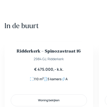
In de buurt
Ridderkerk – Spinozastraat 16
Nieuw
Beschikbaar
2984 GJ, Ridderkerk
€ 475.000,- k.k.
2
110 m
5 kamers
A
Woning bekijken
Woning bekijken