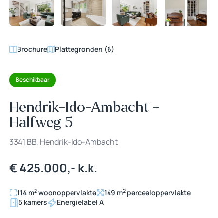
+35
Brochure
Plattegronden (6)
Beschikbaar
Hendrik-Ido-Ambacht –
Halfweg 5
3341 BB, Hendrik-Ido-Ambacht
€ 425.000,- k.k.
2
2
114 m
woonoppervlakte
149 m
perceeloppervlakte
5 kamers
Energielabel A