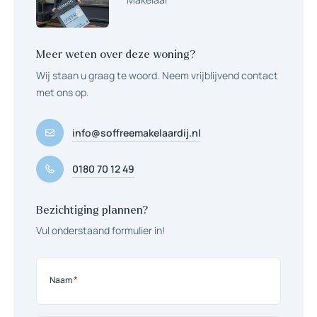
Diepe achtertuin op het zonnige zuidoosten. In de achtertuin is
veel privacy. De tuin is grotendeels beplant en voorzien van een
heerlijk terras en een stenen berging.
Meer weten over deze woning?
Bijzonderheden:
Wij staan u graag te woord. Neem vrijblijvend contact
– Zonwering op de begane grond aan de achterzijde, deze is
met ons op.
geplaatst in 2025
– 8 zonnepanelen, geplaatst in 2023
info@soffreemakelaardij.nl
– CV ketel is mei 2026 nieuw geplaatst
– Buitenschilderwerk is in 2023 uitgevoerd
– De eerste en tweede verdieping zijn voorzien van kunststof
0180 70 12 49
kozijnen
Bezichtiging plannen?
Vul onderstaand formulier in!
*
Naam