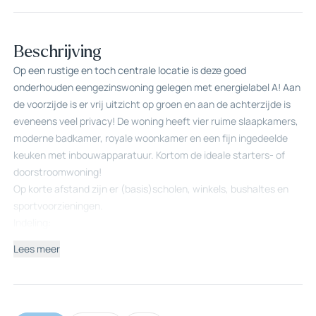
Beschrijving
Op een rustige en toch centrale locatie is deze goed
onderhouden eengezinswoning gelegen met energielabel A! Aan
de voorzijde is er vrij uitzicht op groen en aan de achterzijde is
eveneens veel privacy! De woning heeft vier ruime slaapkamers,
moderne badkamer, royale woonkamer en een fijn ingedeelde
keuken met inbouwapparatuur. Kortom de ideale starters- of
doorstroomwoning!
Op korte afstand zijn er (basis)scholen, winkels, bushaltes en
sportvoorzieningen.
Indeling:
Begane grond:
Lees meer
Entree in hal welke toegang geeft tot de woonkamer en
toiletruimte. In de hal is een vaste kast aanwezig. De Z-vormige
woonkamer heeft een sfeervolle indeling en is voorzien van een
prachtige houtenvloer. Vanuit de woonkamer is de keuken