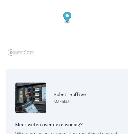
de keuken is de bergruimte bereikbaar waar zich tevens de CV
installatie bevindt.
Bijzonderheden:
– Appartement met eigen entree en tuin
– Berging aanwezig in het complex
– Zonwering aan de achterzijde
– Bijdrage voor de VVE is € 138,41 per maand (dit is lager dan de
bovenwoningen doordat er geen gebruik wordt gemaakt van de
portiek en lift)
Robert Soffree
Makelaar
Meer weten over deze woning?
Wij staan u graag te woord. Neem vrijblijvend contact