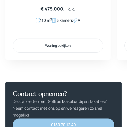
€ 475.000,- k.k.
2
110 m
5 kamers
A
Woning bekijken
Woning bekijken
Contact opnemen?
De stap zetten met Soffree Makelaardij en Taxaties?
Neem contact met ons op en we reageren zo snel
mogelijk!
0180 70 12 49