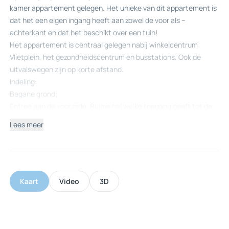
kamer appartement gelegen. Het unieke van dit appartement is
dat het een eigen ingang heeft aan zowel de voor als –
achterkant en dat het beschikt over een tuin!
Het appartement is centraal gelegen nabij winkelcentrum
Vlietplein, het gezondheidscentrum en busstations. Ook de
uitvalswegen zijn op korte afstand.
Indeling:
Begane grond;
Entree aan de voorzijde. Ruime hal welke toegang geeft tot de
twee slaapkamers, de badkamer, de toiletruimte en de
Lees meer
woonkamer. De logeerkamer is voorzien van een vaste
inbouwkast. De badkamer is voorzien van een ruime
inloopdouche en meubel met wastafel. De royale woonkamer
kenmerkt zich door de goede lichtinval middels de grote
raampartijen. De kamer is extra ruim doordat de voormalige
Kaart
Video
3D
slaapkamer bij de woonkamer is getrokken. Middels de schuifpui
is de tuin bereikbaar. In de woonkamer is een airco aanwezig. De
open keuken heeft een L-vormige opstelling en is voorzien van
een koelkast, oven, vaatwasser, kookplaat en circulatiekap. Via