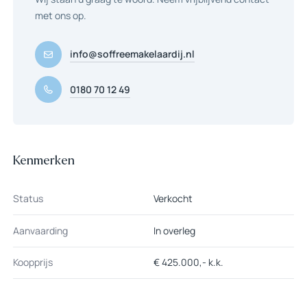
met ons op.
info@soffreemakelaardij.nl
0180 70 12 49
Kenmerken
Status
Verkocht
Aanvaarding
In overleg
Koopprijs
€ 425.000,- k.k.