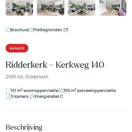
+61
Brochure
Plattegronden (7)
Verkocht
Ridderkerk – Kerkweg 140
2985 AX, Ridderkerk
2
2
151 m
woonoppervlakte
355 m
perceeloppervlakte
5 kamers
Energielabel C
Beschrijving