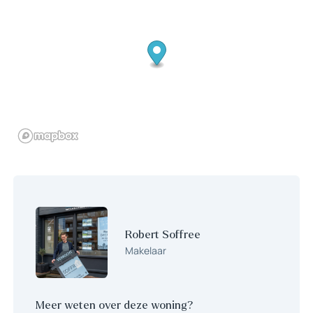
en kenmerkt zich door veel daglichtinval middels de grote
raampartijen. De sfeervolle Amerikaans eikenhouten vloer past
in het geheel bij het karakter van de woning en geeft een warme
uitstraling. De openslaande deuren geven toegang tot de fraaie
tuin. De keuken is bereikbaar vanuit de woonkamer en vanuit de
bijkeuken. De keuken heeft een praktische indeling en is
voorzien van een inbouw koelkast, inductiekookplaat (2020),
afzuigkap, combi-oven (2023) en vaatwasser (2025). Vanuit de
keuken is de kelder bereikbaar, deze ruimte is ideaal voor de
voorraad! De bijkeuken is voorzien van een vaste kast en
keukenblok met spoelbak, ingebouwde friteuse en 2 pits
gasstel. Vanuit deze ruimte is de toiletruimte en de tuin
bereikbaar.
1e verdieping:
Robert Soffree
Overloop welke toegang geeft tot de drie slaapkamers, de
Makelaar
badkamer en de trap naar de tweede verdieping. De badkamer is
in 2021 gerenoveerd en voorzien van een ligbad, doucheruimte,
wastafelmeubel en toilet.
Meer weten over deze woning?