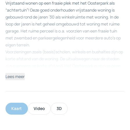
Vrijstaand wonen op een fraaie plek met het Oosterpark als
“achtertuin”! Deze goed onderhouden vrijstaande woning is
gebouwd rond de jaren ’30 als winkelruimte met woning. In de
loop der jaren is het geheel omgebouwd tot woning met ruime
garage. Het ruime perceel is o.a. voorzien van een fraaie tuin
met zwembad en parkeergelegenheid voor meerdere auto’s op
eigen terrein.
Voorzieningen zoals (basis)scholen, winkels en bushaltes zijn op
korte afstand van de woning. De uitvalswegen naar de steden
zijn eveneens op korte afstand. Het Oosterpark is op nog geen
minuut loopafstand van de woning, dit is een heerlijk park waar
Lees meer
je kan wandelen, joggen, een bezoek kan brengen aan de
kinderboerderij of een pannenkoek kan gaan eten bij het
pannenkoekenhuis.
Indeling:
Begane grond:
Kaart
Video
3D
Entree in ruime hal welke toegang geeft tot de bijkeuken en de
hal met de toegang naar de woonkamer en de trap naar de
eerste verdieping. De woonkamer is gesitueerd aan de voorzijde