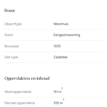
– Er is een bouwkundig rapport van de woning aanwezig
Bouw
Objecttype
Woonhuis
Soort
Eengezinswoning
Bouwjaar
1935
Dak type
Zadeldak
Oppervlakten en inhoud
2
Woonoppervlakte
151 m
2
Perceel oppervlakte
355 m