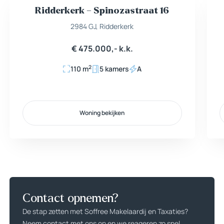
Ridderkerk – Spinozastraat 16
Nieuw
Beschikbaar
2984 GJ, Ridderkerk
€ 475.000,- k.k.
2
110 m
5 kamers
A
Woning bekijken
Woning bekijken
Contact opnemen?
De stap zetten met Soffree Makelaardij en Taxaties?
Neem contact met ons op en we reageren zo snel