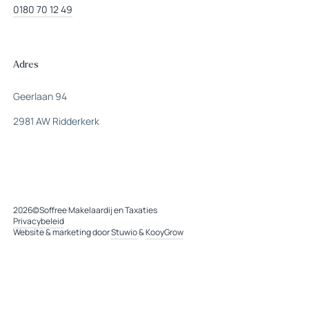
0180 70 12 49
Adres
Geerlaan 94
2981 AW Ridderkerk
2026
©
Soffree Makelaardij en Taxaties
Privacybeleid
Website & marketing door
Stuwio
&
KooyGrow