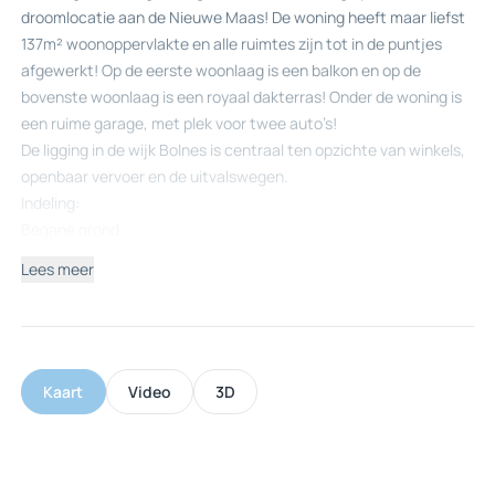
droomlocatie aan de Nieuwe Maas! De woning heeft maar liefst
137m² woonoppervlakte en alle ruimtes zijn tot in de puntjes
afgewerkt! Op de eerste woonlaag is een balkon en op de
bovenste woonlaag is een royaal dakterras! Onder de woning is
een ruime garage, met plek voor twee auto’s!
De ligging in de wijk Bolnes is centraal ten opzichte van winkels,
openbaar vervoer en de uitvalswegen.
Indeling:
Begane grond:
Entree in hal welke toegang geeft tot de woonkamer,
Lees meer
toiletruimte, meterkast en trap naar de eerste verdieping.
Vanuit de royale woonkamer is er een panoramisch uitzicht over
de Nieuwe Maas! De woonkamer geeft toegang tot het balkon,
dat is voorzien van houten vlonders. Aan de voorzijde bevindt
zich de prachtige keuken met inbouwappartuur van de luxe
Kaart
Video
3D
Studio Line van Siemens. De volgende inbouwapparatuur is
aanwezig; vaatwasser, koelkast, vriezer, inductiekookplaat,
afzuigkap, oven, magnetron en Quooker. De gehele begane
grond is voorzien van vloerverwarming, in de woonkamer is een