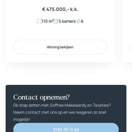
€ 475.000,- k.k.
2
110 m
5 kamers
A
Woning bekijken
Woning bekijken
Contact opnemen?
De stap zetten met Soffree Makelaardij en Taxaties?
Neem contact met ons op en we reageren zo snel
mogelijk!
0180 70 12 49