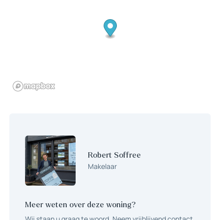
design airco aanwezig die zowel koelt als verwarmt.
1e verdieping:
Ruime overloop welke toegang geeft tot de twee slaapkamers,
de badkamer, de toiletruimte en een voorraadkast. De
masterbedroom aan de waterzijde bestond oorspronkelijk uit
twee aparte slaapkamers, dit is weer te realiseren. Deze grote
slaapkamer is voorzien van een airco welke zowel koelt als
verwarmt. De moderne badkamer is voorzien van een
inloopdouche, twee wastafels met prachtig meubel.
2e verdieping:
Overloop welke toegang geeft tot het dakterras, de slaapkamer
en de technische ruimte. De ruime slaapkamer is voorzien van
een airco welke zowel koelt als verwarmt. In de technische
Robert Soffree
ruimte bevindt zich de aansluiting voor de wasapparatuur, de CV
Makelaar
installatie, de unit van de mechanische ventilatie en de
omvormer van de zonnepanelen. Het royale dakterras heeft een
oppervlakte van ca. 25m²! Op het dakterras kunt u vrijwel de
Meer weten over deze woning?
hele dag van de zon genieten doordat geen hoogbouw de zon
Wij staan u graag te woord. Neem vrijblijvend contact