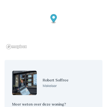
1e verdieping:
Overloop welke toegang geeft tot de drie slaapkamers, de
badkamer en de trap naar de tweede verdieping. Moderne
badkamer welke in 2023 is gerenoveerd, de badkamer is
voorzien van een wastafelmeubel, douche en toilet.
2e verdieping:
Overloop welke toegang geeft tot de twee slaapkamers en de
twee bergruimtes. De verdieping is zowel aan de voor- als
achterzijde voorzien van een dakkapel.
Tuin:
De achtertuin is gesitueerd op het zonnige zuidoosten en
voorzien van een stenen berging. De achtertuin is te bereiken
via achterom en via de bijkeuken.
Bijzonderheden:
Robert Soffree
– De eerste verdieping is voorzien van kunststof kozijnen met
Makelaar
HR++ beglazing
– Zonwering op de begane grond aan de voor- en achterzijde
Meer weten over deze woning?