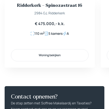
Ridderkerk – Spinozastraat 16
Nieuw
Beschikbaar
2984 GJ, Ridderkerk
€ 475.000,- k.k.
2
110 m
5 kamers
A
Woning bekijken
Woning bekijken
Contact opnemen?
De stap zetten met Soffree Makelaardij en Taxaties?
Neem contact met ons op en we reageren zo snel