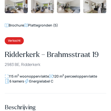
+39
Brochure
Plattegronden (5)
Verkocht
Ridderkerk – Brahmsstraat 19
2983 BE, Ridderkerk
2
2
115 m
woonoppervlakte
120 m
perceeloppervlakte
6 kamers
Energielabel C
Beschrijving