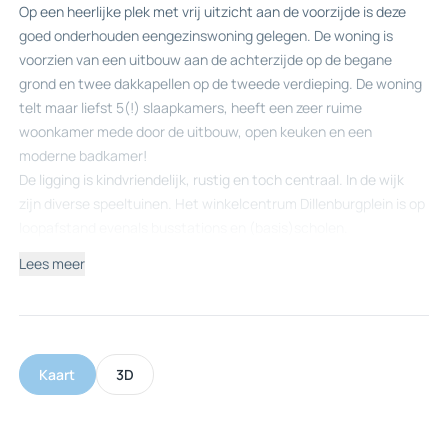
Op een heerlijke plek met vrij uitzicht aan de voorzijde is deze
goed onderhouden eengezinswoning gelegen. De woning is
voorzien van een uitbouw aan de achterzijde op de begane
grond en twee dakkapellen op de tweede verdieping. De woning
telt maar liefst 5(!) slaapkamers, heeft een zeer ruime
woonkamer mede door de uitbouw, open keuken en een
moderne badkamer!
De ligging is kindvriendelijk, rustig en toch centraal. In de wijk
zijn diverse speeltuinen. Het winkelcentrum Dillenburgplein is op
loopafstand evenals busstations en (basis)scholen.
Indeling:
Lees meer
Begane grond:
Entree in hal welke toegang geeft tot de woonkamer,
toiletruimte en trap naar de eerste verdieping. Royale,
uitgebouwde, woonkamer met sfeervolle houtkachel. Open
keuken welke is voorzien van een inbouw kookplaat, afzuigkap,
Kaart
3D
oven, koelkast, en vaatwasser. Vanuit de keuken is er toegang
tot de bijkeuken. De bijkeuken is voorzien van een wasmachine
aansluiting en geeft toegang tot de achtertuin.