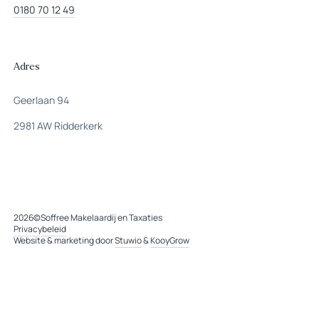
0180 70 12 49
Adres
Geerlaan 94
2981 AW Ridderkerk
2026
©
Soffree Makelaardij en Taxaties
Privacybeleid
Website & marketing door
Stuwio
&
KooyGrow